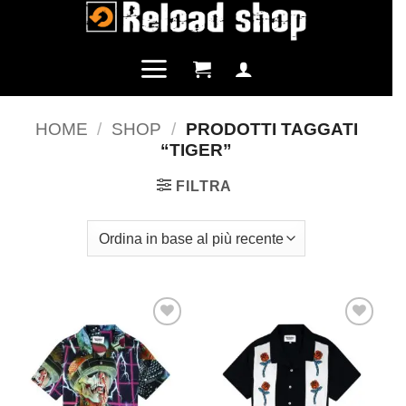
Salta
ai
contenuti
HOME
/
SHOP
/
PRODOTTI TAGGATI
“TIGER”
FILTRA
Aggiungi
Aggiungi
alla lista
alla lista
dei
dei
desideri
desideri