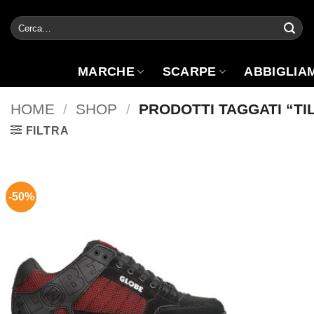
Salta
Cerca:
ai
contenuti
MARCHE
SCARPE
ABBIGLIA
HOME
/
SHOP
/
PRODOTTI TAGGATI “TI
FILTRA
-50%
Aggiungi
alla lista
dei
desideri