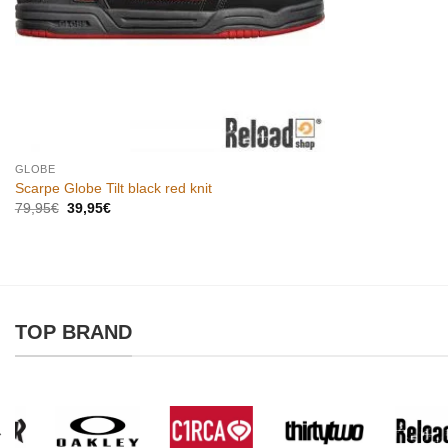
GLOBE
Scarpe Globe Tilt black red knit
Il
Il
79,95
€
39,95
€
prezzo
prezzo
originale
attuale
era:
è:
79,95€.
39,95€.
TOP BRAND