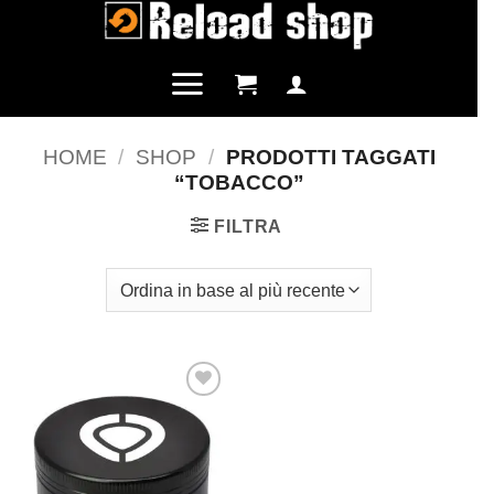
Salta
ai
contenuti
HOME
/
SHOP
/
PRODOTTI TAGGATI
“TOBACCO”
FILTRA
Aggiungi
alla lista
dei
desideri