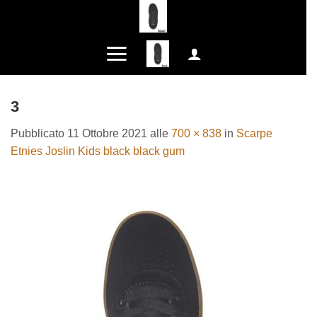
Salta
ai
contenuti
3
Pubblicato
11 Ottobre 2021
alle
700 × 838
in
Scarpe
Etnies Joslin Kids black black gum