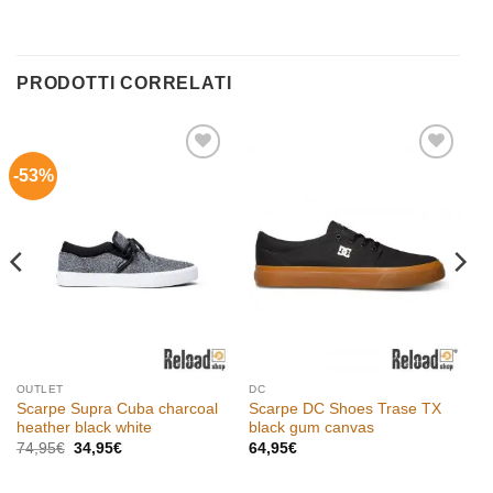
PRODOTTI CORRELATI
-53%
Aggiungi
Aggiungi
alla lista
alla lista
dei
dei
desideri
desideri
OUTLET
DC
Scarpe Supra Cuba charcoal
Scarpe DC Shoes Trase TX
heather black white
black gum canvas
Il
Il
74,95
€
34,95
€
64,95
€
prezzo
prezzo
originale
attuale
era:
è: