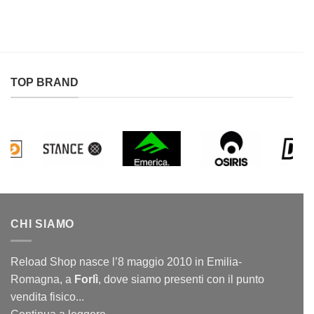
74,95€.
34,95€.
TOP BRAND
CHI SIAMO
Reload Shop nasce l’8 maggio 2010 in Emilia-
Romagna, a
Forlì
, dove siamo presenti con il punto
vendita fisico...