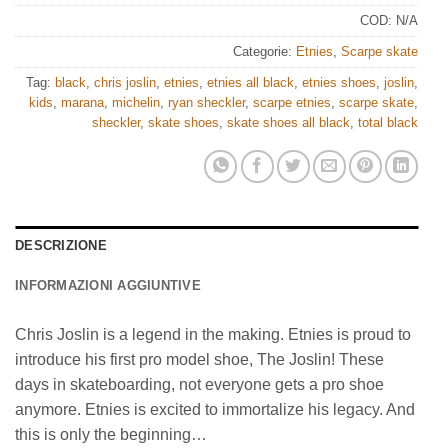
COD:
N/A
Categorie:
Etnies
,
Scarpe skate
Tag:
black
,
chris joslin
,
etnies
,
etnies all black
,
etnies shoes
,
joslin
,
kids
,
marana
,
michelin
,
ryan sheckler
,
scarpe etnies
,
scarpe skate
,
sheckler
,
skate shoes
,
skate shoes all black
,
total black
DESCRIZIONE
INFORMAZIONI AGGIUNTIVE
Chris Joslin is a legend in the making. Etnies is proud to
introduce his first pro model shoe, The Joslin! These
days in skateboarding, not everyone gets a pro shoe
anymore. Etnies is excited to immortalize his legacy. And
this is only the beginning…