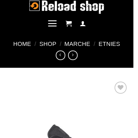
Salta
ai
contenuti
HOME
/
SHOP
/
MARCHE
/
ETNIES
Aggiungi
alla lista
dei
desideri