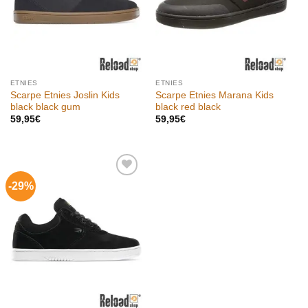
ETNIES
ETNIES
Scarpe Etnies Joslin Kids
Scarpe Etnies Marana Kids
black black gum
black red black
59,95
€
59,95
€
-29%
Aggiungi
alla lista
dei
desideri