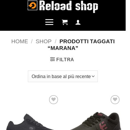
Salta
ai
contenuti
HOME
/
SHOP
/
PRODOTTI TAGGATI
“MARANA”
FILTRA
Aggiungi
Aggiungi
alla lista
alla lista
dei
dei
desideri
desideri