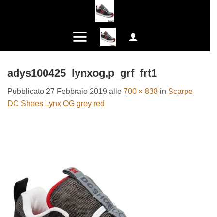
Salta
ai
contenuti
adys100425_lynxog,p_grf_frt1
Pubblicato
27 Febbraio 2019
alle
700 × 838
in
Scarpe
DC Shoes Lynx OG grey red