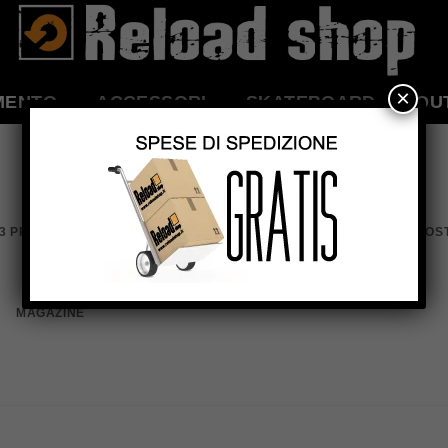
×
MENTO
ACCESSORI
SKATEBOARD
OU
3 PRINT PACKAGE
AWESOME PENCIL POS
MAGAZINE