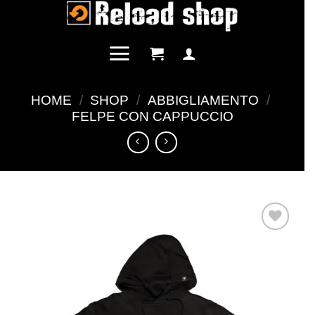
Salta
ai
contenuti
HOME
/
SHOP
/
ABBIGLIAMENTO
/
FELPE CON CAPPUCCIO
Aggiungi
alla lista
dei
desideri