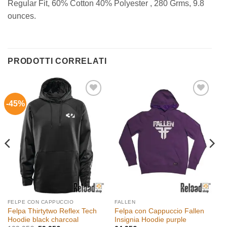
Regular Fit, 60% Cotton 40% Polyester , 280 Grms, 9.8
ounces.
PRODOTTI CORRELATI
-45%
Aggiungi
Aggiungi
alla lista
alla lista
dei
dei
desideri
desideri
FELPE CON CAPPUCCIO
FALLEN
Felpa Thirtytwo Reflex Tech
Felpa con Cappuccio Fallen
Hoodie black charcoal
Insignia Hoodie purple