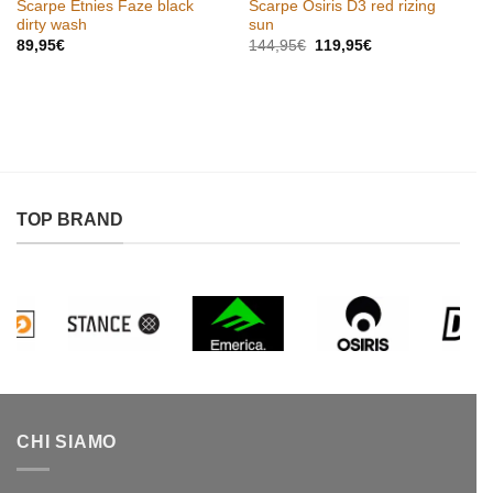
Scarpe Etnies Faze black
Scarpe Osiris D3 red rizing
dirty wash
sun
Il
Il
89,95
€
144,95
€
119,95
€
prezzo
prezzo
originale
attuale
era:
è:
144,95€.
119,95€.
TOP BRAND
CHI SIAMO