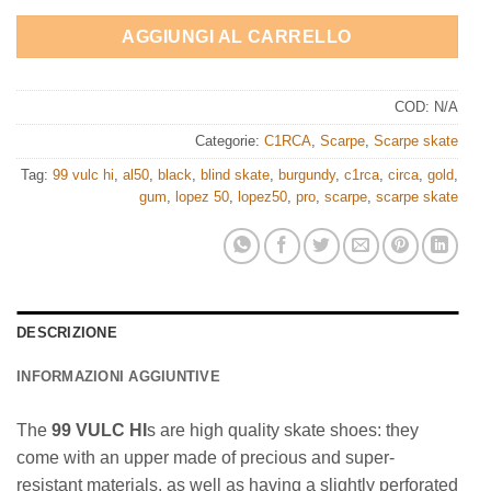
AGGIUNGI AL CARRELLO
COD:
N/A
Categorie:
C1RCA
,
Scarpe
,
Scarpe skate
Tag:
99 vulc hi
,
al50
,
black
,
blind skate
,
burgundy
,
c1rca
,
circa
,
gold
,
gum
,
lopez 50
,
lopez50
,
pro
,
scarpe
,
scarpe skate
DESCRIZIONE
INFORMAZIONI AGGIUNTIVE
The
99 VULC HI
s are high quality skate shoes: they
come with an upper made of precious and super-
resistant materials, as well as having a slightly perforated