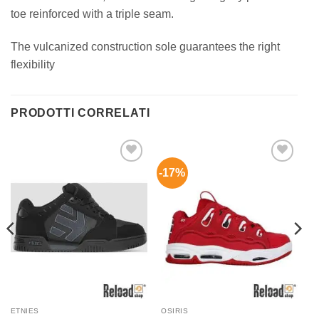
toe reinforced with a triple seam.
The vulcanized construction sole guarantees the right
flexibility
PRODOTTI CORRELATI
-17%
Aggiungi
Aggiungi
alla lista
alla lista
dei
dei
desideri
desideri
ETNIES
OSIRIS