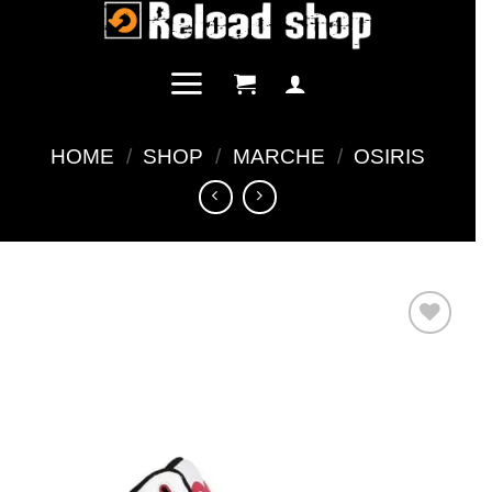
Salta
ai
contenuti
HOME
/
SHOP
/
MARCHE
/
OSIRIS
Aggiungi
alla lista
dei
desideri