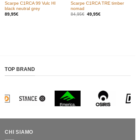
Scarpe C1RCA 99 Vulc HI
Scarpe C1RCA TRE timber
black neutral grey
nomad
Il
Il
89,95
€
84,95
€
49,95
€
prezzo
prezzo
originale
attuale
era:
è:
84,95€.
49,95€.
TOP BRAND
CHI SIAMO