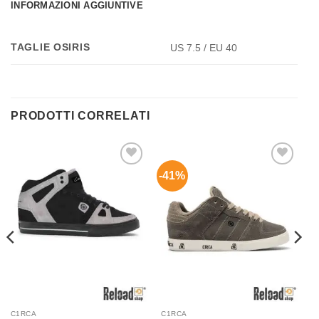
INFORMAZIONI AGGIUNTIVE
TAGLIE OSIRIS
US 7.5 / EU 40
PRODOTTI CORRELATI
-41%
Aggiungi
Aggiungi
alla lista
alla lista
dei
dei
desideri
desideri
C1RCA
C1RCA