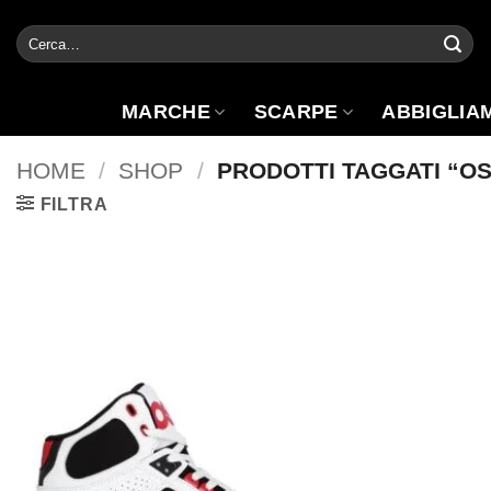
Salta
Cerca:
ai
contenuti
MARCHE
SCARPE
ABBIGLIA
HOME
/
SHOP
/
PRODOTTI TAGGATI “OS
FILTRA
Aggiungi
alla lista
dei
desideri