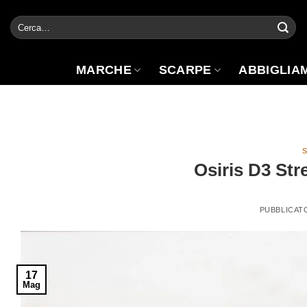
Salta
Cerca:
ai
contenuti
MARCHE
SCARPE
ABBIGLIA
Osiris D3 Str
PUBBLICAT
17
Mag