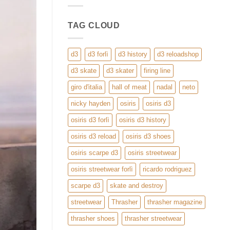
Streetwear
da
ReloadShop
TAG CLOUD
d3
d3 forlì
d3 history
d3 reloadshop
d3 skate
d3 skater
firing line
giro d'italia
hall of meat
nadal
neto
nicky hayden
osiris
osiris d3
osiris d3 forlì
osiris d3 history
osiris d3 reload
osiris d3 shoes
osiris scarpe d3
osiris streetwear
osiris streetwear forlì
ricardo rodriguez
scarpe d3
skate and destroy
streetwear
Thrasher
thrasher magazine
thrasher shoes
thrasher streetwear