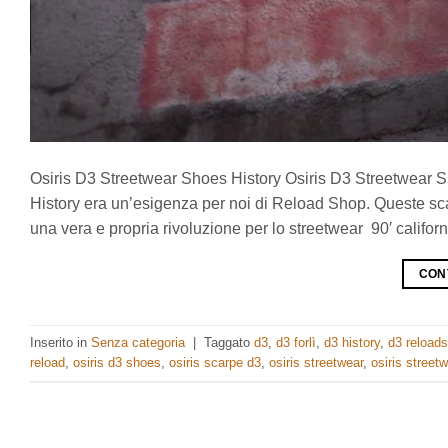
Osiris D3 Streetwear Shoes History Osiris D3 Streetwear S
History era un’esigenza per noi di Reload Shop. Queste sc
una vera e propria rivoluzione per lo streetwear 90′ californ
CON
Inserito in
Senza categoria
|
Taggato
d3
,
d3 forlì
,
d3 history
,
d3 reload
reload
,
osiris d3 shoes
,
osiris scarpe d3
,
osiris streetwear
,
osiris streetw