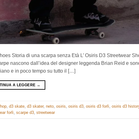
hoes Storia di una scarpa senza Età L’ Osiris D3 Streetwear S
arpe nascono dall’idea del designer leggenda Brian Reid e son
iano e in poco tempo su tutto il […]
TINUA A LEGGERE
→
shop
,
d3 skate
,
d3 skater
,
neto
,
osiris
,
osiris d3
,
osiris d3 forlì
,
osiris d3 histor
ear forlì
,
scarpe d3
,
streetwear