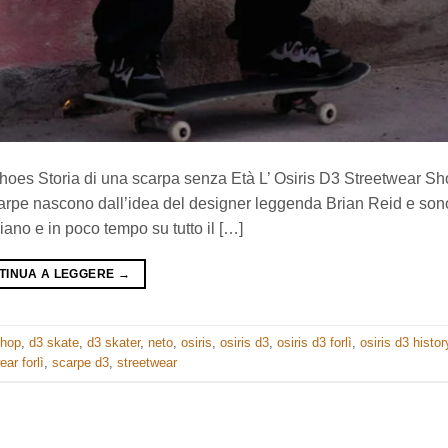
hoes Storia di una scarpa senza Età L’ Osiris D3 Streetwear S
arpe nascono dall’idea del designer leggenda Brian Reid e son
iano e in poco tempo su tutto il […]
TINUA A LEGGERE
→
shop
,
d3 skate
,
d3 skater
,
neto
,
osiris
,
osiris d3
,
osiris d3 forlì
,
osiris d3 histor
ear forlì
,
scarpe d3
,
streetwear