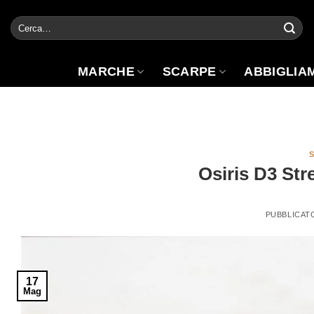
Salta
Cerca:
ai
contenuti
MARCHE
SCARPE
ABBIGLIA
Osiris D3 Str
PUBBLICAT
17
Mag