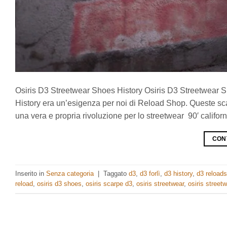
Osiris D3 Streetwear Shoes History Osiris D3 Streetwear S
History era un’esigenza per noi di Reload Shop. Queste sc
una vera e propria rivoluzione per lo streetwear 90′ californ
CON
Inserito in
Senza categoria
|
Taggato
d3
,
d3 forlì
,
d3 history
,
d3 reload
reload
,
osiris d3 shoes
,
osiris scarpe d3
,
osiris streetwear
,
osiris streetw