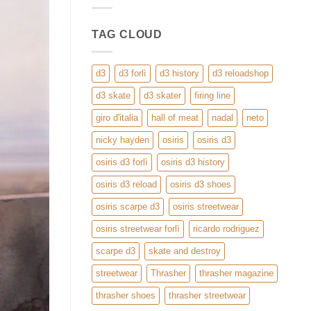
Streetwear
da
ReloadShop
TAG CLOUD
d3
d3 forlì
d3 history
d3 reloadshop
d3 skate
d3 skater
firing line
giro d'italia
hall of meat
nadal
neto
nicky hayden
osiris
osiris d3
osiris d3 forlì
osiris d3 history
osiris d3 reload
osiris d3 shoes
osiris scarpe d3
osiris streetwear
osiris streetwear forlì
ricardo rodriguez
scarpe d3
skate and destroy
streetwear
Thrasher
thrasher magazine
thrasher shoes
thrasher streetwear